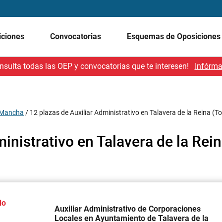
iciones
Convocatorias
Esquemas de Oposicione
nsulta todas las OEP y convocatorias que te interesen!
Infórma
a Mancha
/
12 plazas de Auxiliar Administrativo en Talavera de la Reina (T
inistrativo en Talavera de la Rei
do
Auxiliar Administrativo de Corporaciones
Locales en Ayuntamiento de Talavera de la