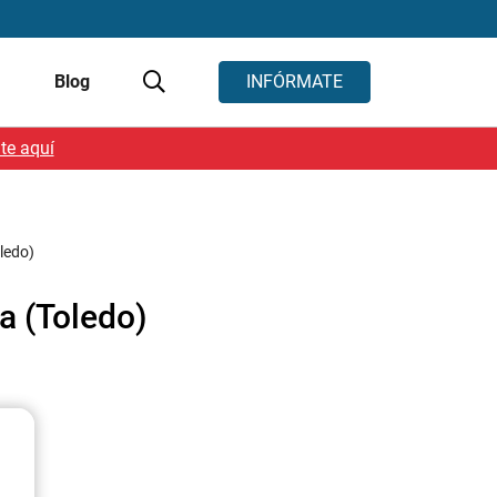
s
Blog
INFÓRMATE
te aquí
oledo)
na (Toledo)