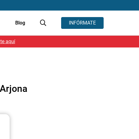
s
Blog
INFÓRMATE
te aquí
 Arjona