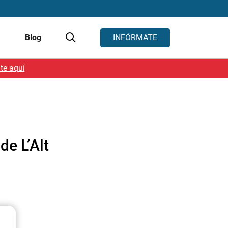
s
Blog
INFÓRMATE
te aquí
de L’Alt