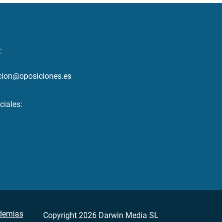
:
cion@oposiciones.es
ciales:
demias
Copyright 2026 Darwin Media SL