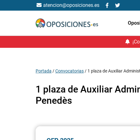
atencion@oposiciones.es
Opos
¡Co
Portada
/
Convocatorias
/
1 plaza de Auxiliar Adminis
1 plaza de Auxiliar Admin
Penedès