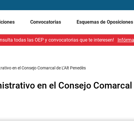
iciones
Convocatorias
Esquemas de Oposicione
nsulta todas las OEP y convocatorias que te interesen!
Infórma
trativo en el Consejo Comarcal de L’Alt Penedès
istrativo en el Consejo Comarcal 