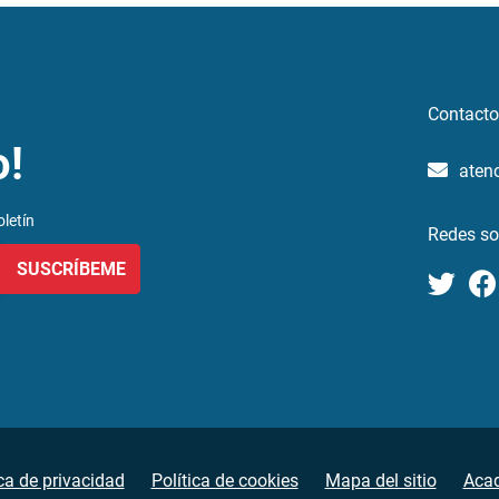
Contacto
o!
aten
letín
Redes so
SUSCRÍBEME
ica de privacidad
Política de cookies
Mapa del sitio
Aca