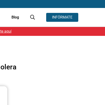
s
Blog
INFÓRMATE
te aquí
Colera