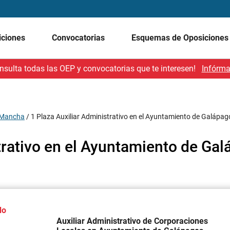
iciones
Convocatorias
Esquemas de Oposicione
nsulta todas las OEP y convocatorias que te interesen!
Infórma
a Mancha
/
1 Plaza Auxiliar Administrativo en el Ayuntamiento de Galápag
trativo en el Ayuntamiento de Ga
do
Auxiliar Administrativo de Corporaciones