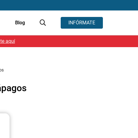
s
Blog
INFÓRMATE
te aquí
os
lápagos