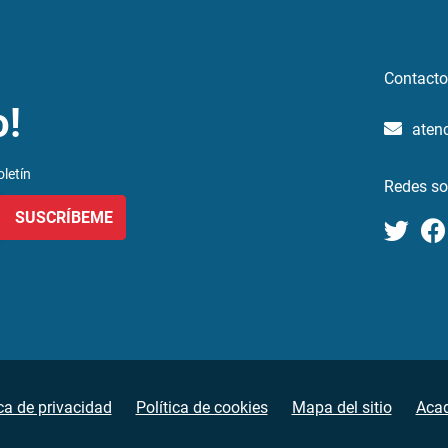
Contacto
o!
aten
letín
Redes so
SUSCRÍBEME
ica de privacidad
Política de cookies
Mapa del sitio
Aca