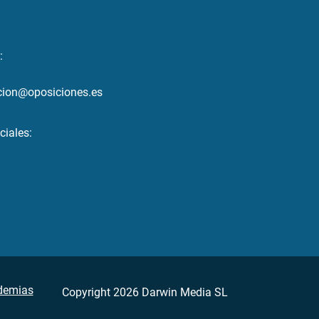
:
cion@oposiciones.es
ciales:
demias
Copyright 2026 Darwin Media SL