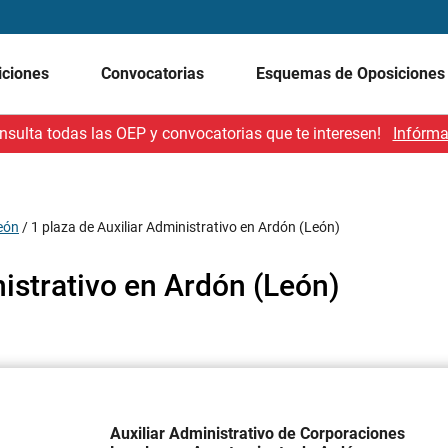
iciones
Convocatorias
Esquemas de Oposicione
nsulta todas las OEP y convocatorias que te interesen!
Infórma
León
/
1 plaza de Auxiliar Administrativo en Ardón (León)
nistrativo en Ardón (León)
Auxiliar Administrativo de Corporaciones