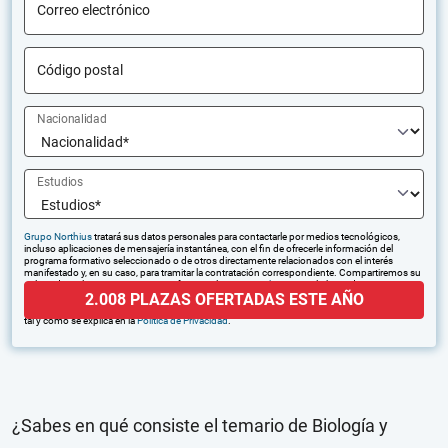
Correo electrónico
Código postal
Nacionalidad
Estudios
Grupo Northius
tratará sus datos personales para contactarle por medios tecnológicos,
incluso aplicaciones de mensajería instantánea, con el fin de ofrecerle información del
programa formativo seleccionado o de otros directamente relacionados con el interés
manifestado y, en su caso, para tramitar la contratación correspondiente. Compartiremos su
solicitud con las empresas que conforman el
Grupo Northius
, con el objeto de que estas
2.008 PLAZAS OFERTADAS ESTE AÑO
puedan hacerle llegar la mejor oferta de productos y servicios de acuerdo a su petición.
Quedan reconocidos los derechos de acceso, rectificación, supresión, oposición, limitación,
tal y como se explica en la
Política de Privacidad
.
¿Sabes en qué consiste el temario de Biología y