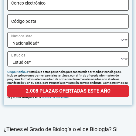
Correo electrónico
Código postal
Nacionalidad
Estudios
Grupo Northius
tratará sus datos personales para contactarle por medios tecnológicos,
incluso aplicaciones de mensajería instantánea, con el fin de ofrecerle información del
programa formativo seleccionado o de otros directamente relacionados con el interés
manifestado y, en su caso, para tramitar la contratación correspondiente. Compartiremos su
solicitud con las empresas que conforman el
Grupo Northius
, con el objeto de que estas
2.008 PLAZAS OFERTADAS ESTE AÑO
puedan hacerle llegar la mejor oferta de productos y servicios de acuerdo a su petición.
Quedan reconocidos los derechos de acceso, rectificación, supresión, oposición, limitación,
tal y como se explica en la
Política de Privacidad
.
¿Tienes el Grado de Biología o el de Biología? Si