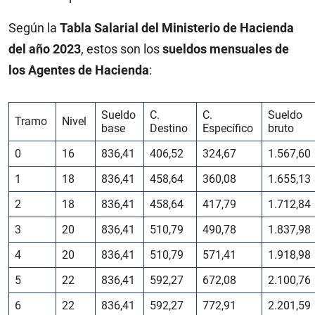
Según la
Tabla Salarial del Ministerio de Hacienda
del año 2023
, estos son los
sueldos mensuales de
los Agentes de Hacienda
:
Sueldo
C.
C.
Sueldo
Tramo
Nivel
base
Destino
Específico
bruto
0
16
836,41
406,52
324,67
1.567,60
1
18
836,41
458,64
360,08
1.655,13
2
18
836,41
458,64
417,79
1.712,84
3
20
836,41
510,79
490,78
1.837,98
4
20
836,41
510,79
571,41
1.918,98
5
22
836,41
592,27
672,08
2.100,76
6
22
836,41
592,27
772,91
2.201,59