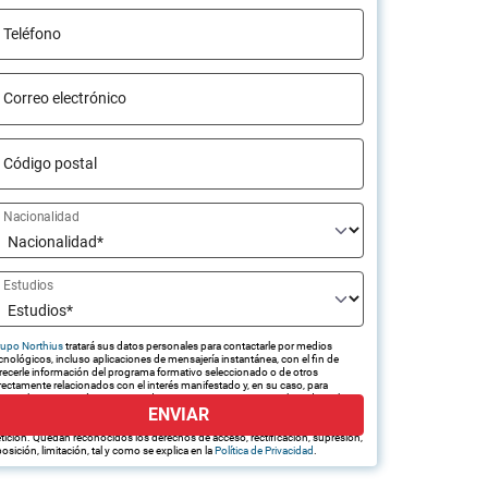
Teléfono
Correo electrónico
Código postal
Nacionalidad
Estudios
upo Northius
tratará sus datos personales para contactarle por medios
cnológicos, incluso aplicaciones de mensajería instantánea, con el fin de
recerle información del programa formativo seleccionado o de otros
rectamente relacionados con el interés manifestado y, en su caso, para
amitar la contratación correspondiente. Compartiremos su solicitud con las
ENVIAR
presas que conforman el
Grupo Northius
, con el objeto de que estas
edan hacerle llegar la mejor oferta de productos y servicios de acuerdo a su
tición. Quedan reconocidos los derechos de acceso, rectificación, supresión,
osición, limitación, tal y como se explica en la
Política de Privacidad
.