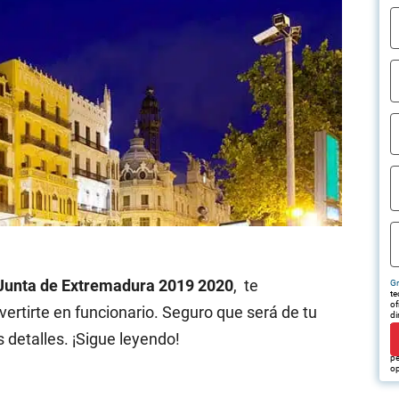
Junta de Extremadura 2019 2020
, te
Gr
te
of
rtirte en funcionario. Seguro que será de tu
di
tr
 detalles. ¡Sigue leyendo!
em
pu
pe
op