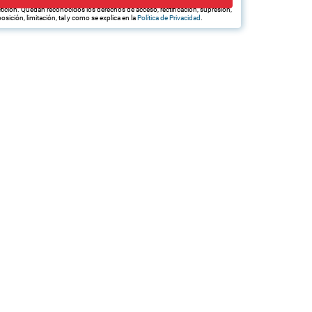
edan hacerle llegar la mejor oferta de productos y servicios de acuerdo a su
tición. Quedan reconocidos los derechos de acceso, rectificación, supresión,
osición, limitación, tal y como se explica en la
Política de Privacidad
.