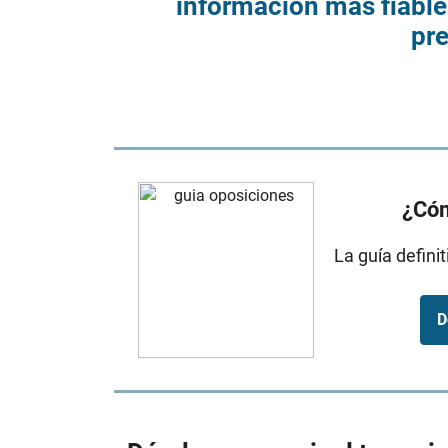
información más fiables
pr
¿Cóm
La guía defini
D