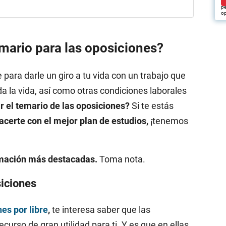
pu
pe
op
mario para las oposiciones?
e para darle un giro a tu vida con un trabajo que
a la vida, así como otras condiciones laborales
 el temario de las oposiciones?
Si te estás
acerte con el mejor plan de estudios,
¡tenemos
rmación más destacadas.
Toma nota.
siciones
es por libre
,
te interesa saber que las
curso de gran utilidad para ti. Y es que en ellas