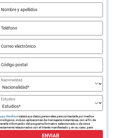
Nombre y apellidos
Teléfono
Correo electrónico
Código postal
Nacionalidad
Estudios
upo Northius
tratará sus datos personales para contactarle por medios
cnológicos, incluso aplicaciones de mensajería instantánea, con el fin de
recerle información del programa formativo seleccionado o de otros
rectamente relacionados con el interés manifestado y, en su caso, para
amitar la contratación correspondiente. Compartiremos su solicitud con las
ENVIAR
presas que conforman el
Grupo Northius
, con el objeto de que estas