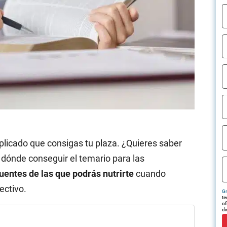
licado que consigas tu plaza. ¿Quieres saber
dónde conseguir el temario para las
uentes de las que podrás nutrirte
cuando
ectivo.
Gr
te
of
di
tr
em