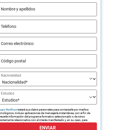
Nombre y apellidos
Teléfono
Correo electrónico
Código postal
Nacionalidad
Estudios
upo Northius
tratará sus datos personales para contactarle por medios
cnológicos, incluso aplicaciones de mensajería instantánea, con el fin de
recerle información del programa formativo seleccionado o de otros
rectamente relacionados con el interés manifestado y, en su caso, para
amitar la contratación correspondiente. Compartiremos su solicitud con las
ENVIAR
presas que conforman el
Grupo Northius
, con el objeto de que estas