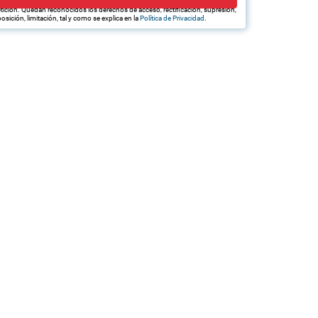
edan hacerle llegar la mejor oferta de productos y servicios de acuerdo a su
tición. Quedan reconocidos los derechos de acceso, rectificación, supresión,
osición, limitación, tal y como se explica en la
Política de Privacidad
.