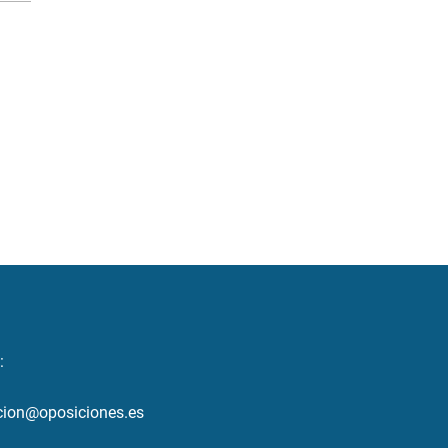
:
cion@oposiciones.es