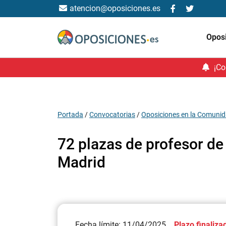
atencion@oposiciones.es
Opos
¡Co
Portada
/
Convocatorias
/
Oposiciones en la Comunid
72 plazas de profesor de
Madrid
Fecha límite: 11/04/2025
Plazo finaliza