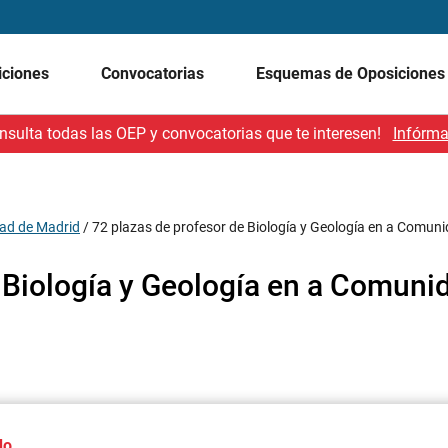
iciones
Convocatorias
Esquemas de Oposicione
nsulta todas las OEP y convocatorias que te interesen!
Infórma
ad de Madrid
/
72 plazas de profesor de Biología y Geología en a Comun
 Biología y Geología en a Comuni
do