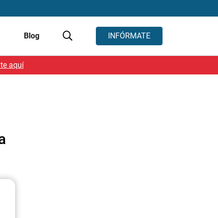
s
Blog
INFÓRMATE
te aquí
a