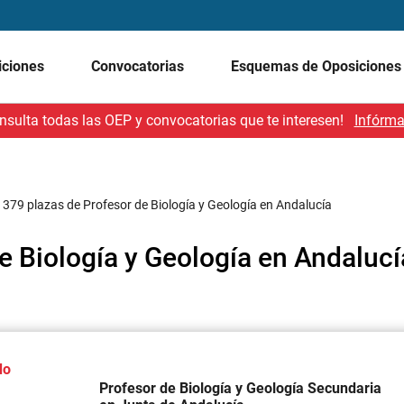
iciones
Convocatorias
Esquemas de Oposicione
nsulta todas las OEP y convocatorias que te interesen!
Infórma
/
379 plazas de Profesor de Biología y Geología en Andalucía
e Biología y Geología en Andalucí
do
Profesor de Biología y Geología Secundaria