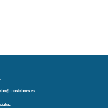
:
cion@oposiciones.es
ciales: