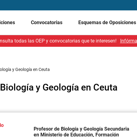
iciones
Convocatorias
Esquemas de Oposicione
nsulta todas las OEP y convocatorias que te interesen!
Infórma
iología y Geología en Ceuta
 Biología y Geología en Ceuta
do
Profesor de Biología y Geología Secundaria
en Ministerio de Educación, Formación