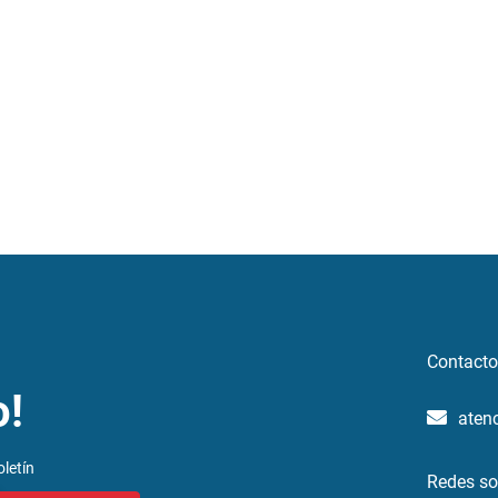
Contacto
o!
aten
letín
Redes so