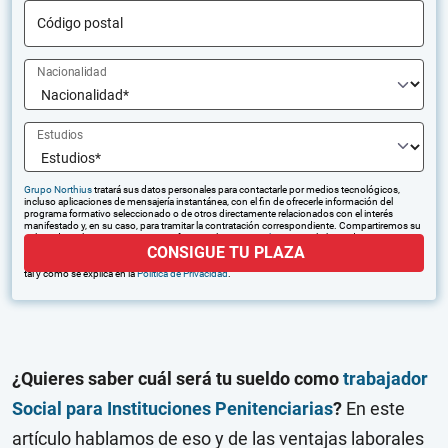
Código postal
Nacionalidad
Estudios
Grupo Northius
tratará sus datos personales para contactarle por medios tecnológicos,
incluso aplicaciones de mensajería instantánea, con el fin de ofrecerle información del
programa formativo seleccionado o de otros directamente relacionados con el interés
manifestado y, en su caso, para tramitar la contratación correspondiente. Compartiremos su
solicitud con las empresas que conforman el
Grupo Northius
, con el objeto de que estas
CONSIGUE TU PLAZA
puedan hacerle llegar la mejor oferta de productos y servicios de acuerdo a su petición.
Quedan reconocidos los derechos de acceso, rectificación, supresión, oposición, limitación,
tal y como se explica en la
Política de Privacidad
.
¿Quieres saber cuál será tu sueldo como
trabajador
Social para Instituciones Penitenciarias
?
En este
artículo hablamos de eso y de las ventajas laborales