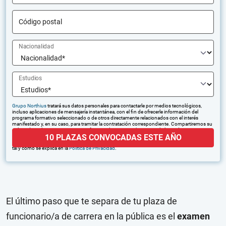
Código postal
Nacionalidad
Estudios
Grupo Northius
tratará sus datos personales para contactarle por medios tecnológicos,
incluso aplicaciones de mensajería instantánea, con el fin de ofrecerle información del
programa formativo seleccionado o de otros directamente relacionados con el interés
manifestado y, en su caso, para tramitar la contratación correspondiente. Compartiremos su
solicitud con las empresas que conforman el
Grupo Northius
, con el objeto de que estas
10 PLAZAS CONVOCADAS ESTE AÑO
puedan hacerle llegar la mejor oferta de productos y servicios de acuerdo a su petición.
Quedan reconocidos los derechos de acceso, rectificación, supresión, oposición, limitación,
tal y como se explica en la
Política de Privacidad
.
El último paso que te separa de tu plaza de
funcionario/a de carrera en la pública es el
examen