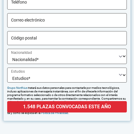
Teléfono
Correo electrónico
Código postal
Nacionalidad
Estudios
Grupo Northius
tratará sus datos personales para contactarle por medios tecnológicos,
incluso aplicaciones de mensajería instantánea, con el fin de ofrecerle información del
programa formativo seleccionado o de otros directamente relacionados con el interés
manifestado y, en su caso, para tramitar la contratación correspondiente. Compartiremos su
solicitud con las empresas que conforman el
Grupo Northius
, con el objeto de que estas
1.548 PLAZAS CONVOCADAS ESTE AÑO
puedan hacerle llegar la mejor oferta de productos y servicios de acuerdo a su petición.
Quedan reconocidos los derechos de acceso, rectificación, supresión, oposición, limitación,
tal y como se explica en la
Política de Privacidad
.