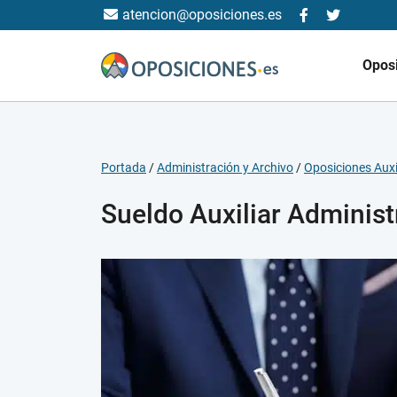
atencion@oposiciones.es
Opos
Portada
/
Administración y Archivo
/
Oposiciones Auxi
Sueldo Auxiliar Adminis