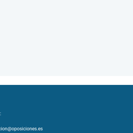
:
cion@oposiciones.es