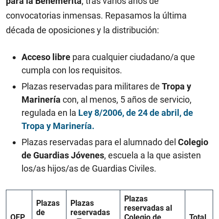
para la Benemérita
, tras varios años de
convocatorias inmensas. Repasamos la última
década de oposiciones y la distribución:
Acceso libre
para cualquier ciudadano/a que
cumpla con los requisitos.
Plazas reservadas para militares de
Tropa y
Marinería
con, al menos, 5 años de servicio,
regulada en la
Ley 8/2006, de 24 de abril, de
Tropa y Marinería.
Plazas reservadas para el alumnado del
Colegio
de Guardias Jóvenes
, escuela a la que asisten
los/as hijos/as de Guardias Civiles.
Plazas
Plazas
Plazas
reservadas al
de
reservadas
OEP
Colegio de
Total