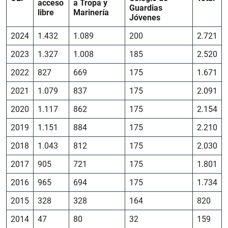
acceso
a Tropa y
Guardias
libre
Marinería
Jóvenes
2024
1.432
1.089
200
2.721
2023
1.327
1.008
185
2.520
2022
827
669
175
1.671
2021
1.079
837
175
2.091
2020
1.117
862
175
2.154
2019
1.151
884
175
2.210
2018
1.043
812
175
2.030
2017
905
721
175
1.801
2016
965
694
175
1.734
2015
328
328
164
820
2014
47
80
32
159