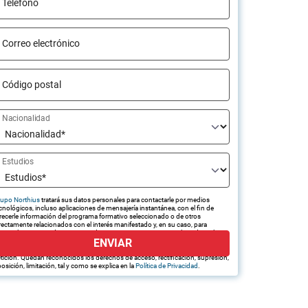
Teléfono
Correo electrónico
Código postal
Nacionalidad
Estudios
upo Northius
tratará sus datos personales para contactarle por medios
cnológicos, incluso aplicaciones de mensajería instantánea, con el fin de
recerle información del programa formativo seleccionado o de otros
rectamente relacionados con el interés manifestado y, en su caso, para
amitar la contratación correspondiente. Compartiremos su solicitud con las
ENVIAR
presas que conforman el
Grupo Northius
, con el objeto de que estas
edan hacerle llegar la mejor oferta de productos y servicios de acuerdo a su
tición. Quedan reconocidos los derechos de acceso, rectificación, supresión,
osición, limitación, tal y como se explica en la
Política de Privacidad
.