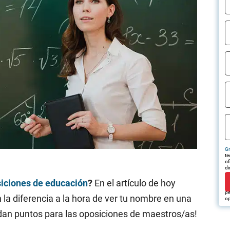
Gr
te
of
di
tr
em
iciones de educación
?
En el artículo de hoy
pu
pe
a diferencia a la hora de ver tu nombre en una
op
e dan puntos para las oposiciones de maestros/as!