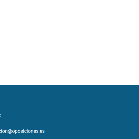
:
cion@oposiciones.es