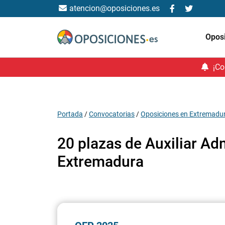
atencion@oposiciones.es
Opos
¡Co
Portada
/
Convocatorias
/
Oposiciones en Extremadu
20 plazas de Auxiliar Adm
Extremadura