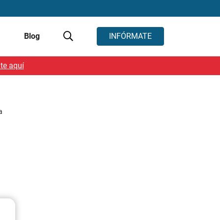
s
Blog
INFÓRMATE
te aquí
a