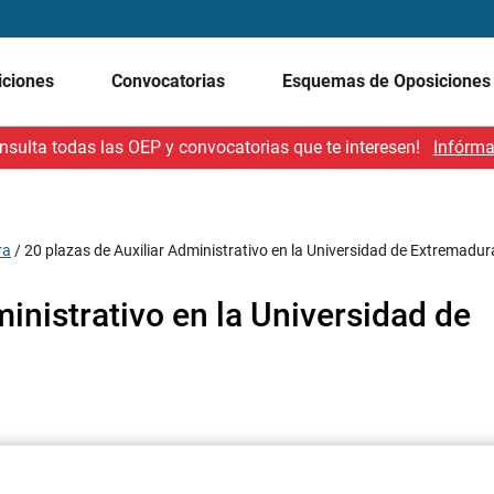
iciones
Convocatorias
Esquemas de Oposicione
nsulta todas las OEP y convocatorias que te interesen!
Infórma
ra
/
20 plazas de Auxiliar Administrativo en la Universidad de Extremadur
inistrativo en la Universidad de