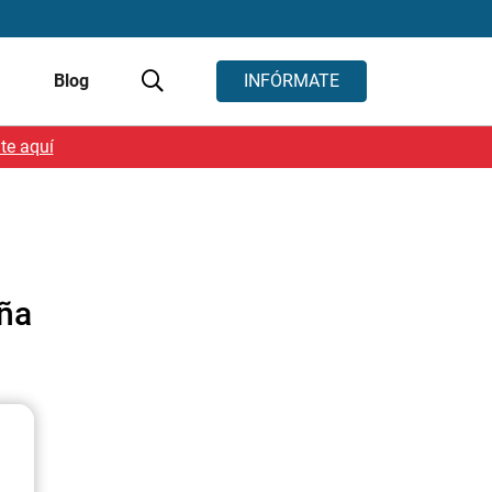
s
Blog
INFÓRMATE
te aquí
uña