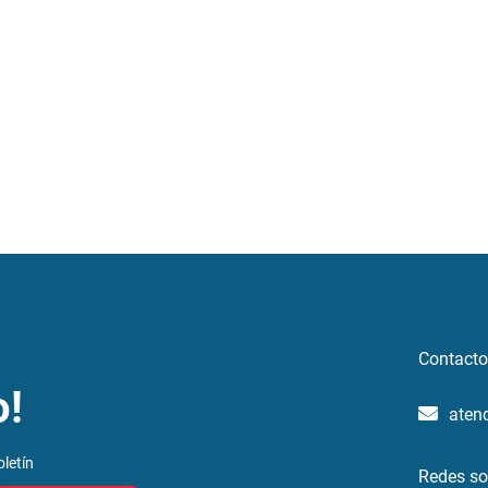
Contacto
o!
aten
letín
Redes so