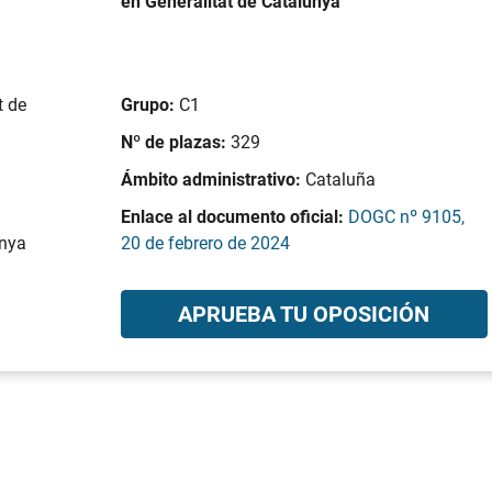
en Generalitat de Catalunya
t de
Grupo:
C1
Nº de plazas:
329
Ámbito administrativo:
Cataluña
Enlace al documento oficial:
DOGC nº 9105,
unya
20 de febrero de 2024
APRUEBA TU OPOSICIÓN