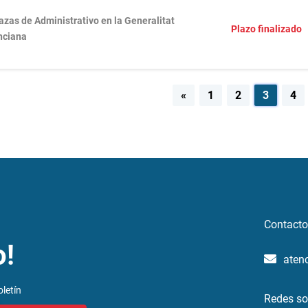
azas de Administrativo en la Generalitat
Plazo finalizado
nciana
egación
«
1
2
3
4
radas
Contacto
o!
aten
letín
Redes so