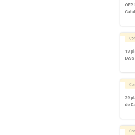
OEP 
Cata
Con
13 pl
IASS 
Con
29 p
de Ca
Con