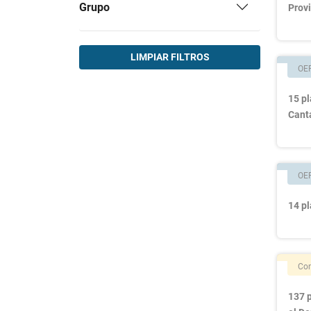
Grupo
Provi
LIMPIAR FILTROS
OE
15 pl
Cant
OE
14 pl
Con
137 