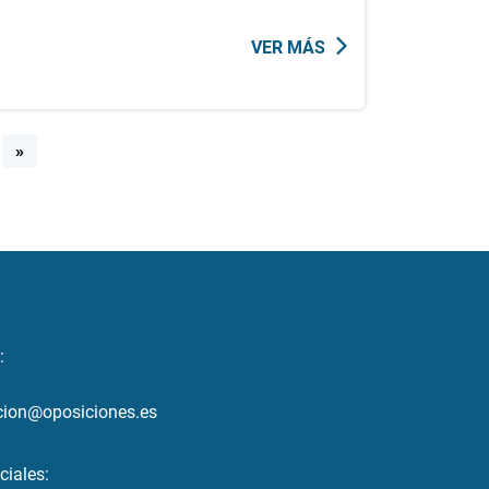
VER MÁS
»
:
cion@oposiciones.es
ciales: