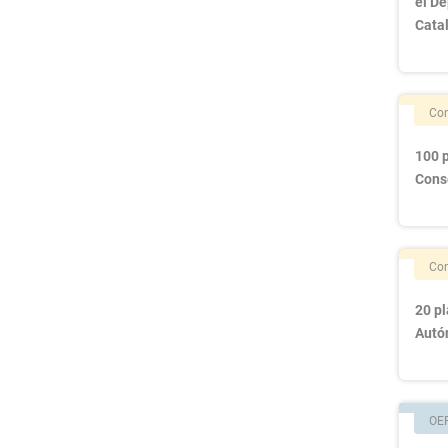
el D
Cata
Con
100 p
Cons
Con
20 p
Autó
OE