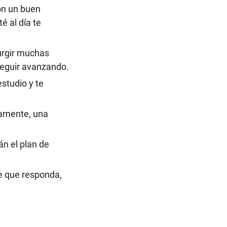
on un buen
é al día te
surgir muchas
seguir avanzando.
studio y te
damente, una
n el plan de
fe que responda,