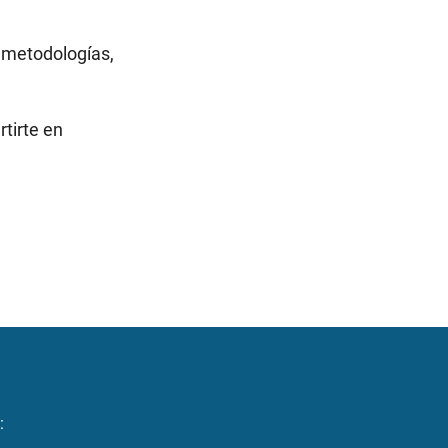
y metodologías,
tirte en
: