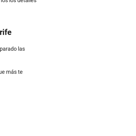
mos los detalles
rife
sparado las
que más te