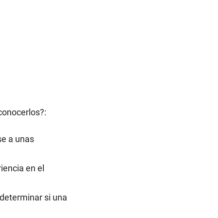
conocerlos?:
se a unas
iencia en el
 determinar si una