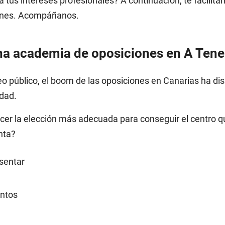
tus intereses profesionales? A continuación, te facilita
planes. Acompáñanos.
una academia de oposiciones en A Tene
o público, el boom de las oposiciones en Canarias ha di
dad.
hacer la elección más adecuada para conseguir el centro 
nta?
esentar
entos