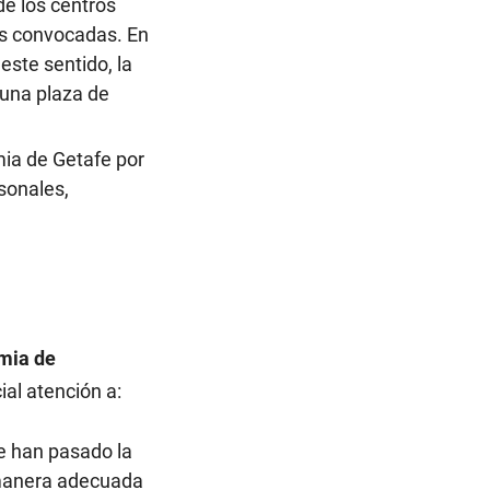
de los centros
nes convocadas. En
ste sentido, la
 una plaza de
mia de Getafe por
sonales,
mia de
al atención a:
e han pasado la
 manera adecuada