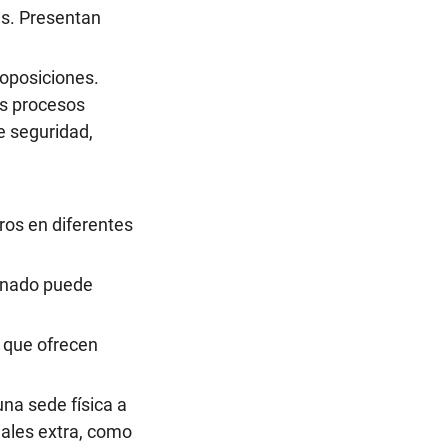
es. Presentan
 oposiciones.
os procesos
e seguridad,
ros en diferentes
umnado puede
 que ofrecen
una sede física a
iales extra, como