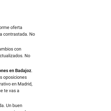
orme oferta
ia contrastada. No
cambios con
actualizados. No
ones en Badajoz
.
as oposiciones
rativo en Madrid,
e te vas a
da. Un buen