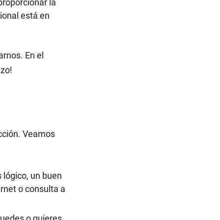
roporcionar la
ional está en
arnos. En el
azo!
ección. Veamos
 lógico, un buen
rnet o consulta a
puedes o quieres