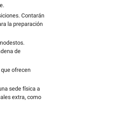
e.
siciones. Contarán
ara la preparación
 modestos.
cadena de
 que ofrecen
una sede física a
iales extra, como