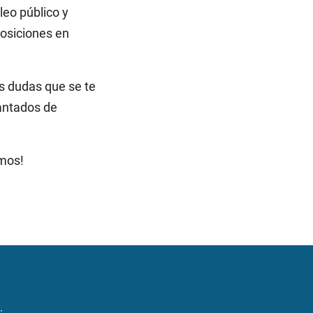
eo público y
osiciones en
s dudas que se te
antados de
amos!
: