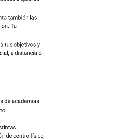
nta también las
ión. Tu
a tus objetivos y
al, a distancia o
pos de academias
to.
stintas
n de centro físico,