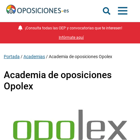
¡Consulta todas las OEP y convocatorias que te interesen!
Infórmate aquí
Portada
/
Academias
/
Academia de oposiciones Opolex
Academia de oposiciones
Opolex