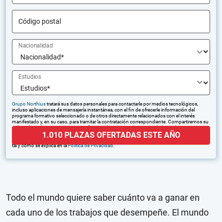
Código postal
Nacionalidad
Estudios
Grupo Northius
tratará sus datos personales para contactarle por medios tecnológicos,
incluso aplicaciones de mensajería instantánea, con el fin de ofrecerle información del
programa formativo seleccionado o de otros directamente relacionados con el interés
manifestado y, en su caso, para tramitar la contratación correspondiente. Compartiremos su
solicitud con las empresas que conforman el
Grupo Northius
, con el objeto de que estas
1.010 PLAZAS OFERTADAS ESTE AÑO
puedan hacerle llegar la mejor oferta de productos y servicios de acuerdo a su petición.
Quedan reconocidos los derechos de acceso, rectificación, supresión, oposición, limitación,
tal y como se explica en la
Política de Privacidad
.
Todo el mundo quiere saber cuánto va a ganar en
cada uno de los trabajos que desempeñe. El mundo