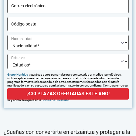
Correo electrónico
Código postal
Nacionalidad
Estudios
Grupo Northius
tratará sus datos personales para contactarle por medios tecnológicos,
incluso aplicaciones de mensajería instantánea, con el fin de ofrecerle información del
programa formativo seleccionado o de otros directamente relacionados con el interés
manifestado y, en su caso, para tramitar la contratación correspondiente. Compartiremos su
solicitud con las empresas que conforman el
Grupo Northius
, con el objeto de que estas
¡430 PLAZAS OFERTADAS ESTE AÑO!
puedan hacerle llegar la mejor oferta de productos y servicios de acuerdo a su petición.
Quedan reconocidos los derechos de acceso, rectificación, supresión, oposición, limitación,
tal y como se explica en la
Política de Privacidad
.
¿Sueñas con convertirte en ertzaintza y proteger a la