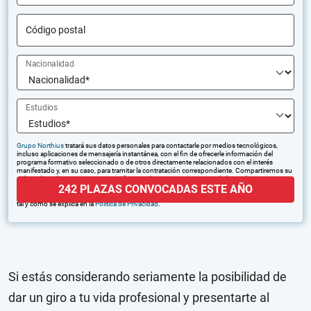
Código postal
Nacionalidad
Estudios
Grupo Northius
tratará sus datos personales para contactarle por medios tecnológicos,
incluso aplicaciones de mensajería instantánea, con el fin de ofrecerle información del
programa formativo seleccionado o de otros directamente relacionados con el interés
manifestado y, en su caso, para tramitar la contratación correspondiente. Compartiremos su
solicitud con las empresas que conforman el
Grupo Northius
, con el objeto de que estas
242 PLAZAS CONVOCADAS ESTE AÑO
puedan hacerle llegar la mejor oferta de productos y servicios de acuerdo a su petición.
Quedan reconocidos los derechos de acceso, rectificación, supresión, oposición, limitación,
tal y como se explica en la
Política de Privacidad
.
Si estás considerando seriamente la posibilidad de
dar un giro a tu vida profesional y presentarte al