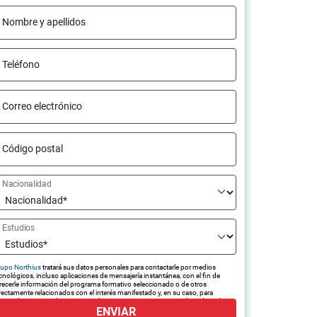
Nombre y apellidos
Teléfono
Correo electrónico
Código postal
Nacionalidad
Estudios
upo Northius
tratará sus datos personales para contactarle por medios
cnológicos, incluso aplicaciones de mensajería instantánea, con el fin de
recerle información del programa formativo seleccionado o de otros
rectamente relacionados con el interés manifestado y, en su caso, para
amitar la contratación correspondiente. Compartiremos su solicitud con las
ENVIAR
presas que conforman el
Grupo Northius
, con el objeto de que estas