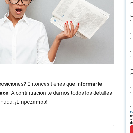
posiciones? Entonces tienes que
informarte
hace
. A continuación te damos todos los detalles
pe nada. ¡Empezamos!
Gr
te
of
di
tr
em