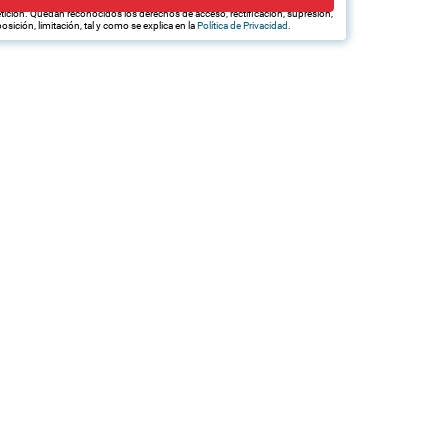
edan hacerle llegar la mejor oferta de productos y servicios de acuerdo a su
tición. Quedan reconocidos los derechos de acceso, rectificación, supresión,
osición, limitación, tal y como se explica en la
Política de Privacidad
.